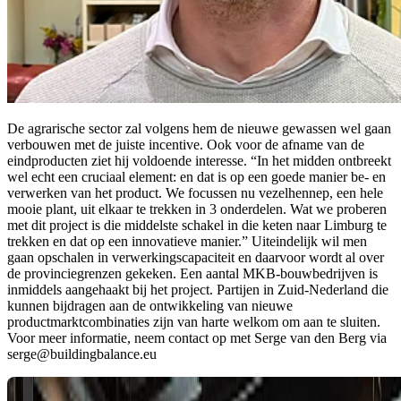
De agrarische sector zal volgens hem de nieuwe gewassen wel gaan
verbouwen met de juiste incentive. Ook voor de afname van de
eindproducten ziet hij voldoende interesse. “In het midden ontbreekt
wel echt een cruciaal element: en dat is op een goede manier be- en
verwerken van het product. We focussen nu vezelhennep, een hele
mooie plant, uit elkaar te trekken in 3 onderdelen. Wat we proberen
met dit project is die middelste schakel in die keten naar Limburg te
trekken en dat op een innovatieve manier.” Uiteindelijk wil men
gaan opschalen in verwerkingscapaciteit en daarvoor wordt al over
de provinciegrenzen gekeken. Een aantal MKB-bouwbedrijven is
inmiddels aangehaakt bij het project. Partijen in Zuid-Nederland die
kunnen bijdragen aan de ontwikkeling van nieuwe
productmarktcombinaties zijn van harte welkom om aan te sluiten.
Voor meer informatie, neem contact op met Serge van den Berg via
serge@buildingbalance.eu