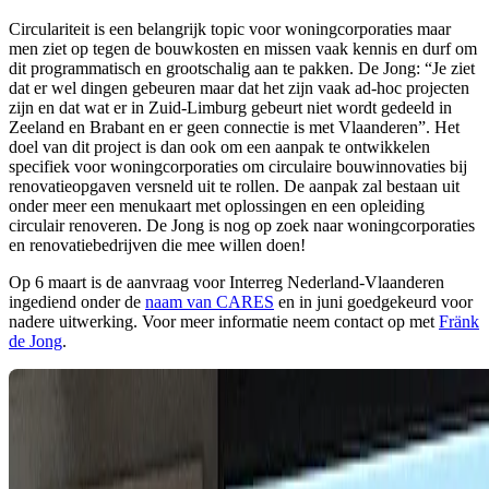
Circulariteit is een belangrijk topic voor woningcorporaties maar
men ziet op tegen de bouwkosten en missen vaak kennis en durf om
dit programmatisch en grootschalig aan te pakken. De Jong: “Je ziet
dat er wel dingen gebeuren maar dat het zijn vaak ad-hoc projecten
zijn en dat wat er in Zuid-Limburg gebeurt niet wordt gedeeld in
Zeeland en Brabant en er geen connectie is met Vlaanderen”. Het
doel van dit project is dan ook om een aanpak te ontwikkelen
specifiek voor woningcorporaties om circulaire bouwinnovaties bij
renovatieopgaven versneld uit te rollen. De aanpak zal bestaan uit
onder meer een menukaart met oplossingen en een opleiding
circulair renoveren. De Jong is nog op zoek naar woningcorporaties
en renovatiebedrijven die mee willen doen!
Op 6 maart is de aanvraag voor Interreg Nederland-Vlaanderen
ingediend onder de
naam van CARES
en in juni goedgekeurd voor
nadere uitwerking. Voor meer informatie neem contact op met
Fränk
de Jong
.